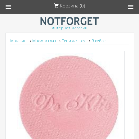
Корзина (
0
)
интернет магазин
Магазин
→
Макияж глаз
→
Тени для век
→
В кейсе