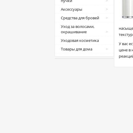
пучки
Аксессуары
Средства для бровей
Уход за волосами,
насыщен
окрашивание
текстур
Уходовая косметика
У вас е
Товары для дома
цене в
реакци