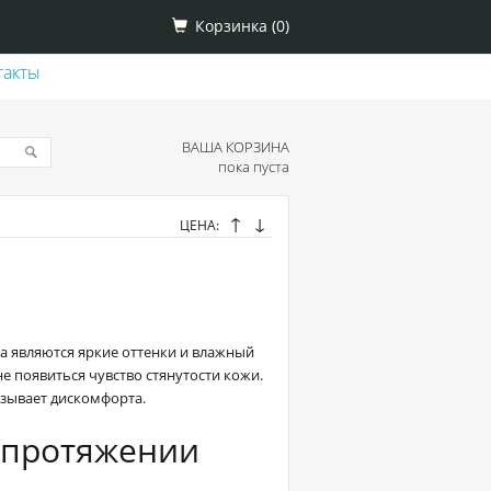
Корзинка (
0
)
такты
ВАША КОРЗИНА
пока пуста
↑
↓
ЦЕНА:
 являются яркие оттенки и влажный
не появиться чувство стянутости кожи.
ызывает дискомфорта.
а протяжении