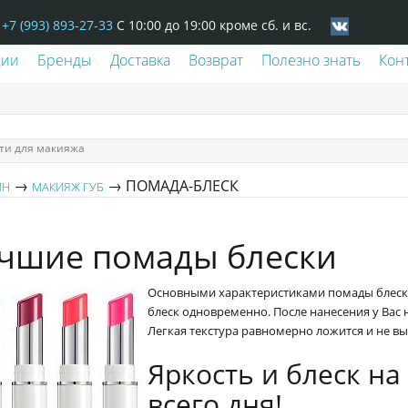
+7 (993) 893-27-33
С 10:00 до 19:00 кроме сб. и вс.
ции
Бренды
Доставка
Возврат
Полезно знать
Кон
ти для макияжа
→
→ ПОМАДА-БЛЕСК
ИН
МАКИЯЖ ГУБ
чшие помады блески
Основными характеристиками помады блеска
блеск одновременно. После нанесения у Вас 
Легкая текстура равномерно ложится и не в
Яркость и блеск н
всего дня!