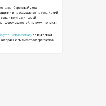
ществляет бережный уход,
рщинки и не ощущается на теле. Яркий
день и не утратит своей
нет шероховатостей, потому что такая
ую устойчивую помаду
по выгодной
которая не вызывает аллергических