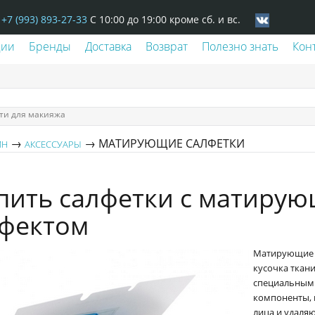
+7 (993) 893-27-33
С 10:00 до 19:00 кроме сб. и вс.
ции
Бренды
Доставка
Возврат
Полезно знать
Кон
ти для макияжа
→
→ МАТИРУЮЩИЕ САЛФЕТКИ
ИН
АКСЕССУАРЫ
пить салфетки с матиру
фектом
Матирующие с
кусочка ткани
специальным 
компоненты, 
лица и удаляю