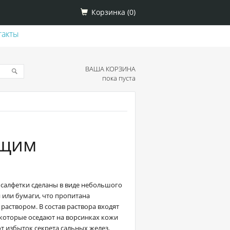
Корзинка (
0
)
такты
ВАША КОРЗИНА
пока пуста
ющим
алфетки сделаны в виде небольшого
 или бумаги, что пропитана
раствором. В состав раствора входят
которые оседают на ворсинках кожи
т избыток секрета сальных желез.