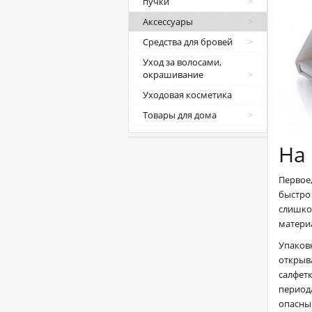
пучки
Аксессуары
Средства для бровей
Уход за волосами,
окрашивание
Уходовая косметика
Товары для дома
На
Первое,
быстро 
слишком
матери
Упаковк
открыва
салфетк
периода
опасны