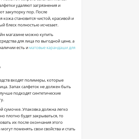
алфетки удаляют загрязнения и
т закупорку пор. После
я кожа становится чистой, красивой и
ый блеск полностью исчезает.
йн магазине можно купить
редства для лица по выгодной цене, а
 наличии есть и
матовые карандаши для
?
редств входят полимеры, которые
лица. Запах салфеток не должен быть
илучше подходят синтетические
у.
ей сумочке. Упаковка должна легко
но плотно будет закрываться, то
зовать их после окончания этого
 могут поменять свои свойства и стать