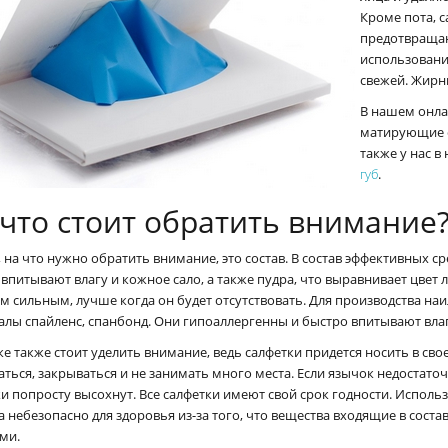
Кроме пота, с
предотвращаю
использовани
свежей. Жирн
В нашем онла
матирующие с
также у нас в
губ
.
 что стоит обратить внимание
 на что нужно обратить внимание, это состав. В состав эффективных с
впитывают влагу и кожное сало, а также пудра, что выравнивает цвет 
 сильным, лучше когда он будет отсутствовать. Для производства на
алы спайленс, спанбонд. Они гипоаллергенны и быстро впитывают влаг
е также стоит уделить внимание, ведь салфетки придется носить в сво
ться, закрываться и не занимать много места. Если язычок недостаточ
и попросту высохнут. Все салфетки имеют свой срок годности. Исполь
 небезопасно для здоровья из-за того, что вещества входящие в состав
ми.