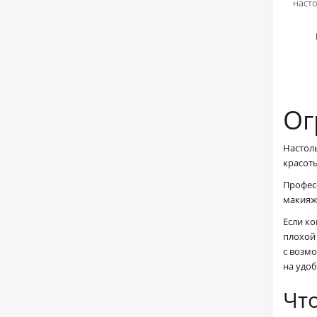
насто
Ог
Настол
красот
Профес
макияж
Если ко
плохой 
с возм
на удо
Чт