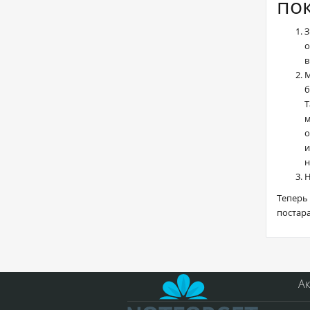
по
З
о
в
М
б
Т
м
о
и
н
Н
Теперь 
постар
А