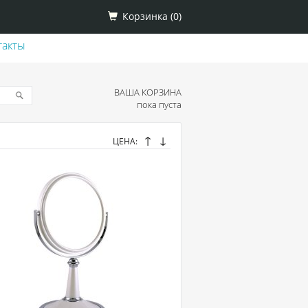
Корзинка (
0
)
такты
ВАША КОРЗИНА
пока пуста
↑
↓
ЦЕНА: