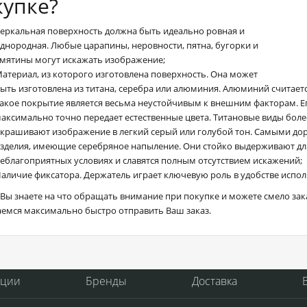
купке?
еркальная поверхность должна быть идеально ровная и
днородная. Любые царапины, неровности, пятна, бугорки и
мятины могут искажать изображение;
атериал, из которого изготовлена поверхность. Она может
ыть изготовлена из титана, серебра или алюминия. Алюминий считае
акое покрытие является весьма неустойчивым к внешним факторам. Ег
аксимально точно передает естественные цвета. Титановые виды боле
крашивают изображение в легкий серый или голубой тон. Самыми до
зделия, имеющие серебряное напыление. Они стойко выдерживают дл
еблагоприятных условиях и славятся полным отсутствием искажений;
аличие фиксатора. Держатель играет ключевую роль в удобстве испол
Вы знаете на что обращать внимание при покупке и можете смело зака
аемся максимально быстро отправить Ваш заказ.
кции
Бренды
Доставка