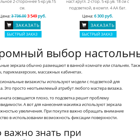
льное 2-стороннее 5-кр.ув.15
наст.кругл. 2-стор. 5-кр.ув. 18 см с
см.
подсветкой, в компл. 4 АА бат.
Цена:
3 549
руб.
Цена:
6 300 руб.
3 736.00
ЗАКАЗАТЬ
ЗАКАЗАТЬ
БЫСТРЫЙ ЗАКАЗ
БЫСТРЫЙ ЗАКАЗ
ромный выбор настольн
ьные зеркала обычно размещают в ванной комнате или спальнях. Такж
ы, парикмахерских, массажных кабинетах.
сиональные визажисты используют модели с подсветкой для
а. Это просто неотъемлемый атрибут любого мастера визажа.
мната освещается плохо, то подсветка решит проблему
видимости. А вот для нанесения макияжа используют зеркала
ожностью увеличения. При покупке важно обращать внимание
бство в использовании возможность фиксации поверхности.
о важно знать при