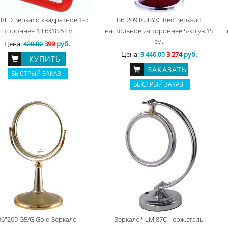
 RED Зеркало квадратное 1-о
B6"209 RUBY/C Red Зеркало
стороннее 13.6х18.6 см
настольное 2-стороннее 5-кр.ув.15
см.
Цена:
399
руб.
420.00
Цена:
3 274
руб.
3 446.00
КУПИТЬ
ЗАКАЗАТЬ
БЫСТРЫЙ ЗАКАЗ
БЫСТРЫЙ ЗАКАЗ
B6"209 G5/G Gold Зеркало
Зеркало* LM 87C нерж.сталь