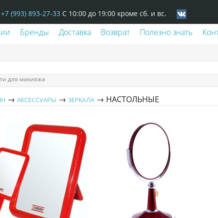
+7 (993) 893-27-33
С 10:00 до 19:00 кроме сб. и вс.
ции
Бренды
Доставка
Возврат
Полезно знать
Кон
ти для макияжа
→
→
→ НАСТОЛЬНЫЕ
ИН
АКСЕССУАРЫ
ЗЕРКАЛА