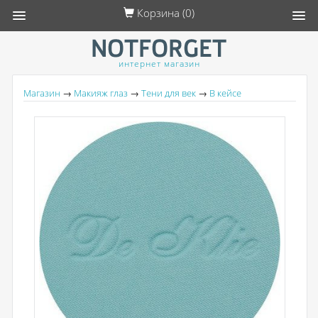
Корзина (
0
)
интернет магазин
Магазин
→
Макияж глаз
→
Тени для век
→
В кейсе