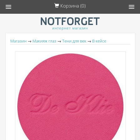
Корзина (
0
)
интернет магазин
Магазин
→
Макияж глаз
→
Тени для век
→
В кейсе