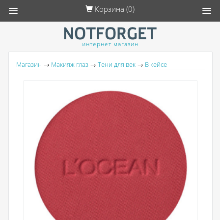
Корзина (
0
)
интернет магазин
Магазин
→
Макияж глаз
→
Тени для век
→
В кейсе