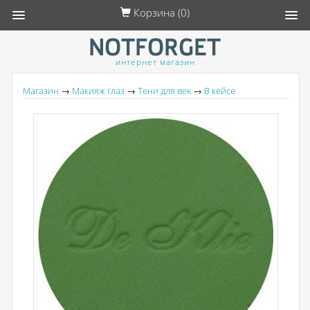
Корзина (
0
)
интернет магазин
Магазин
→
Макияж глаз
→
Тени для век
→
В кейсе