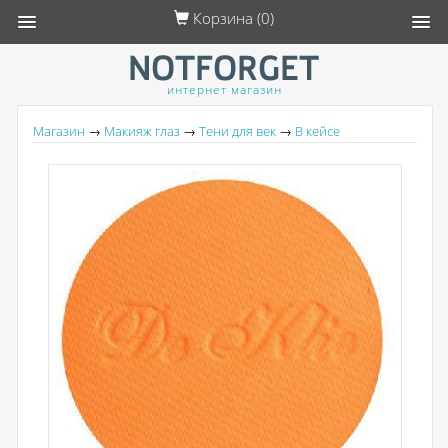
Корзина (
0
)
интернет магазин
Магазин
→
Макияж глаз
→
Тени для век
→
В кейсе