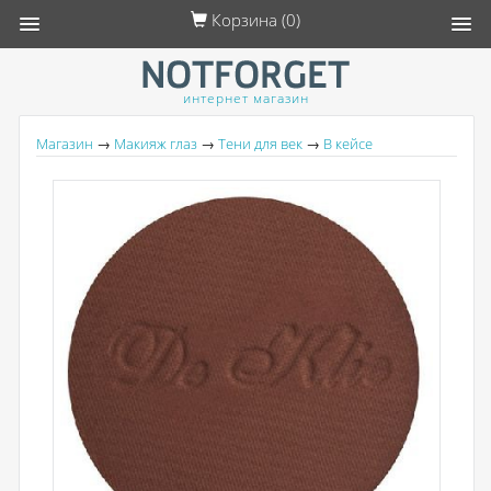
Корзина (
0
)
интернет магазин
Магазин
→
Макияж глаз
→
Тени для век
→
В кейсе