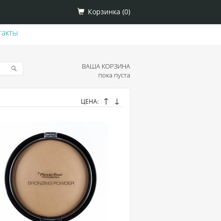
Корзинка (
0
)
такты
ВАША КОРЗИНА
пока пуста
↑
↓
ЦЕНА: