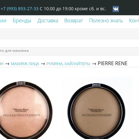
+7 (993) 893-27-33
С 10:00 до 19:00 кроме сб. и вс.
ции
Бренды
Доставка
Возврат
Полезно знать
Кон
ти для макияжа
→
→
→ PIERRE RENE
ИН
МАКИЯЖ ЛИЦА
РУМЯНА, ХАЙЛАЙТЕРЫ