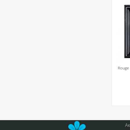
Rouge 
А