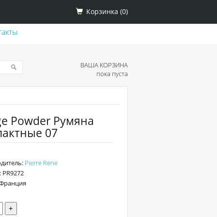
Корзинка (
0
)
такты
ВАША КОРЗИНА
пока пуста
e Powder Румяна
пактные 07
дитель:
Pierre Rene
: PR9272
 Франция
+