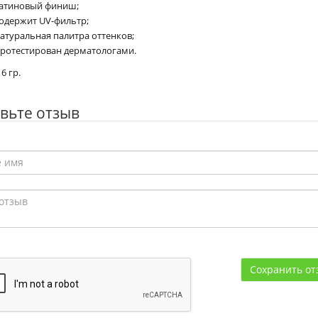
атиновый финиш;
одержит UV-фильтр;
атуральная палитра оттенков;
ротестирован дерматологами.
6 гр.
вьте отзыв
Сохранить от