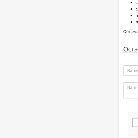
с
с
н
п
Объем: 
Оста