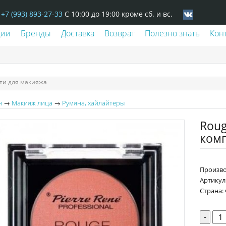
+7 (993) 893-27-33
С 10:00 до 19:00 кроме сб. и вс.
ции
Бренды
Доставка
Возврат
Полезно знать
Кон
ти для макияжа
н
→
Макияж лица
→
Румяна, хайлайтеры
Roug
ком
Произво
Артикул
Страна:
-