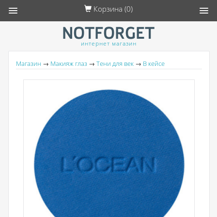
Корзина (
0
)
интернет магазин
Магазин
→
Макияж глаз
→
Тени для век
→
В кейсе