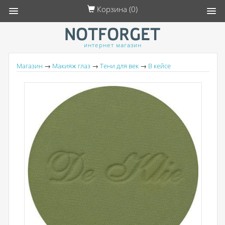
Корзина (
0
)
интернет магазин
Магазин
→
Макияж глаз
→
Тени для век
→
В кейсе