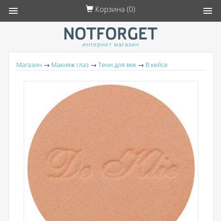
Корзина (
0
)
интернет магазин
Магазин
→
Макияж глаз
→
Тени для век
→
В кейсе