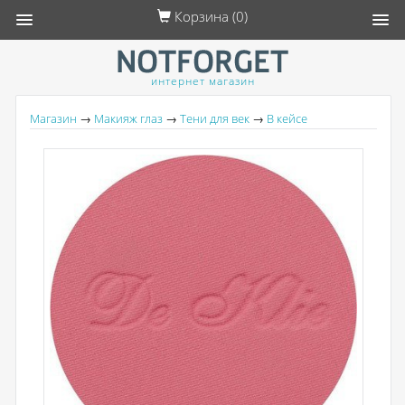
Корзина (
0
)
интернет магазин
Магазин
→
Макияж глаз
→
Тени для век
→
В кейсе