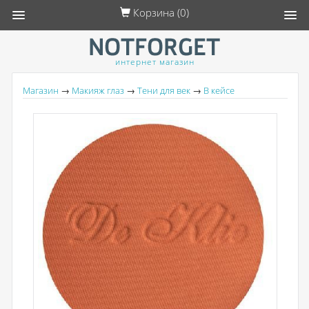
Корзина (
0
)
интернет магазин
Магазин
→
Макияж глаз
→
Тени для век
→
В кейсе