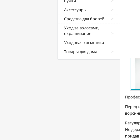
пучки
Аксессуары
Средства для бровей
Уход за волосами,
окрашивание
Уходовая косметика
Товары для дома
Професс
Перед 
ворсин
Регуля
Не держ
придав 