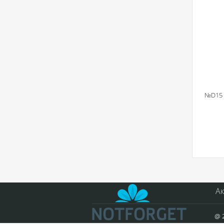
№D15 К
А
@ 2