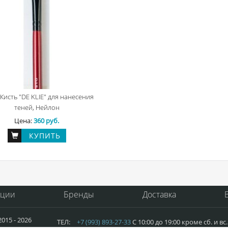
исть "DE KLIE" для нанесения
теней, Нейлон
Цена:
360 руб.
КУПИТЬ
кции
Бренды
Доставка
015 - 2026
ТЕЛ:
+7 (993) 893-27-33
С 10:00 до 19:00 кроме сб. и в