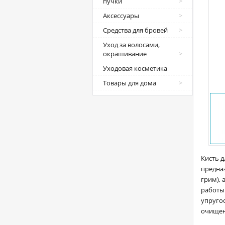
пучки
Аксессуары
Средства для бровей
Уход за волосами,
окрашивание
Уходовая косметика
Товары для дома
Кисть д
предназ
грим), 
работы 
упругос
очищен