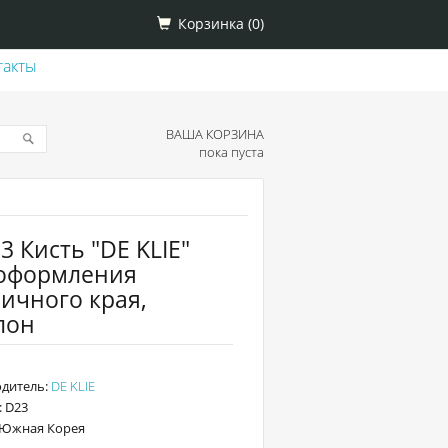
Корзинка (
0
)
такты
ВАША КОРЗИНА
пока пуста
 Кисть "DE KLIE"
 оформления
ичного края,
лон
дитель:
DE KLIE
: D23
 Южная Корея