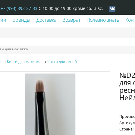
+7 (993) 893-27-33
С 10:00 до 19:00 кроме сб. и вс.
ции
Бренды
Доставка
Возврат
Полезно знать
Кон
ти для макияжа
н
→
Кисти для макияжа
→
Кисти для теней
№D23
для
ресн
Ней
Произво
Артикул
Страна: