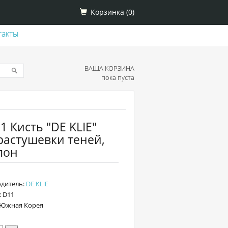
Корзинка (
0
)
такты
ВАША КОРЗИНА
пока пуста
 Кисть "DE KLIE"
растушевки теней,
лон
дитель:
DE KLIE
: D11
 Южная Корея