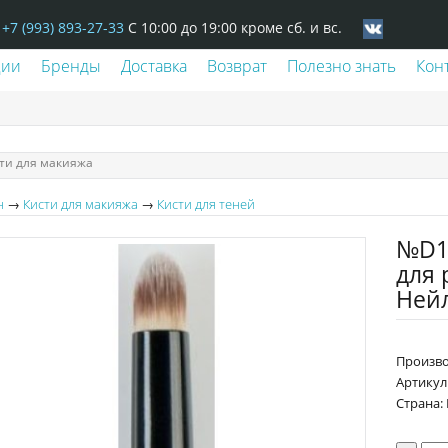
+7 (993) 893-27-33
С 10:00 до 19:00 кроме сб. и вс.
ции
Бренды
Доставка
Возврат
Полезно знать
Кон
ти для макияжа
н
→
Кисти для макияжа
→
Кисти для теней
№D11
для 
Ней
Произво
Артикул
Страна: