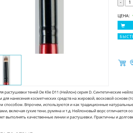
-
ЦЕНА:
БЫСТ
ля растушевки теней De Klie D11 (Нейлон) серия D. Синтетические не
 для нанесения косметческих средств на жировой, восковой основе (тон
м способом. Впрочем, используются и как традиционные натуральные 
ами, включая сухие тени, румяна и т.д. Нейлоновый ворс отличается о
ет выполнять качественные линии и растушевки. Практичны и долгове