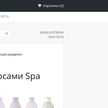
Корзинка (
0
)
такты
ВАША КОРЗИНА
пока пуста
ующих разделах:
осами Spa