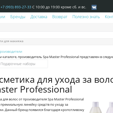
+7 (993) 893-27-33
С 10:00 до 19:00 кроме сб. и вс.
ции
Бренды
Доставка
Возврат
Полезно знать
Кон
ти для макияжа
производители
 каталоге, производитель Spa Master Professional представлен в след
Подарочные наборы
сметика для ухода за вол
ster Professional
а для волос от производителя Spa Master Professional
 премиальную линейку средств по уходу за
ми. Данный бренд появился благодаря кропотливому