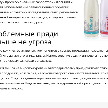
двух профессиональных лабораторий Франции и
ии. Использование революционных формул и
ение многолетних исследований, стало результатом
ения безупречности продукции, которое отличает
зготовителя от многих других.
облемные пряди
льше не угроза
е количество активных компонентов в составе продукции позволяет с
й, что делает его уникальным. Использование редких ингредиентов по
о производителя среди остальных.
ия вышла на мировой уровень благодаря своему придирчивому отнош
 продукции, но и сырья, на основе которого она изготавливается. Ко
одства. Средства данной торговой марки просто находка для парикмах
чем приемлемая. Будьте уверены, что подарочные наборы от данного п
ушным никого.