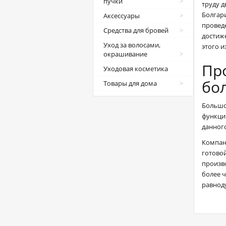
пучки
труду 
Болгар
Аксессуары
провед
Средства для бровей
достиж
Уход за волосами,
этого и
окрашивание
Пр
Уходовая косметика
бо
Товары для дома
Большо
функци
данног
Компан
готовой
произв
более 
равнод