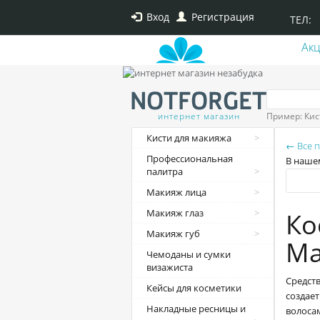
Вход
Регистрация
ТЕЛ:
Ак
интернет магазин
Пример: Кис
Кисти для макияжа
← Все 
Профессиональная
В нашем
палитра
Макияж лица
Макияж глаз
Ко
Макияж губ
Ma
Чемоданы и сумки
визажиста
Средств
Кейсы для косметики
создает
Накладные ресницы и
волоса