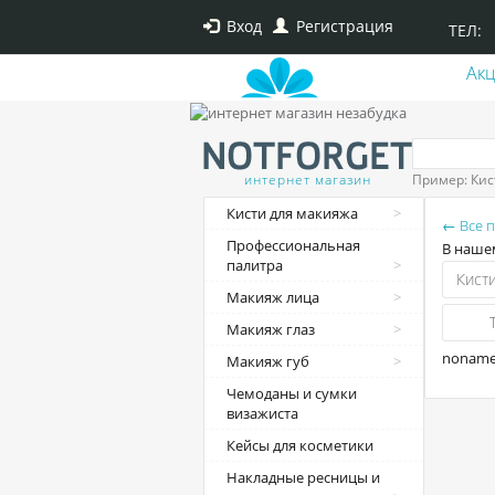
Вход
Регистрация
ТЕЛ:
Ак
интернет магазин
Пример: Кис
Кисти для макияжа
← Все 
Профессиональная
В наше
палитра
Кист
Макияж лица
Макияж глаз
nonam
Макияж губ
Чемоданы и сумки
визажиста
Кейсы для косметики
Накладные ресницы и