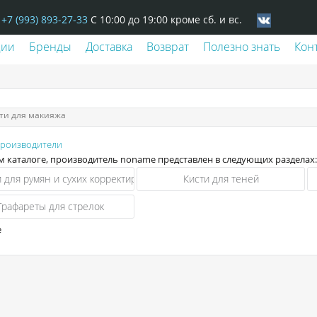
+7 (993) 893-27-33
С 10:00 до 19:00 кроме сб. и вс.
ции
Бренды
Доставка
Возврат
Полезно знать
Кон
ти для макияжа
производители
м каталоге, производитель noname представлен в следующих разделах:
и для румян и сухих корректирующих средств
Кисти для теней
Трафареты для стрелок
e