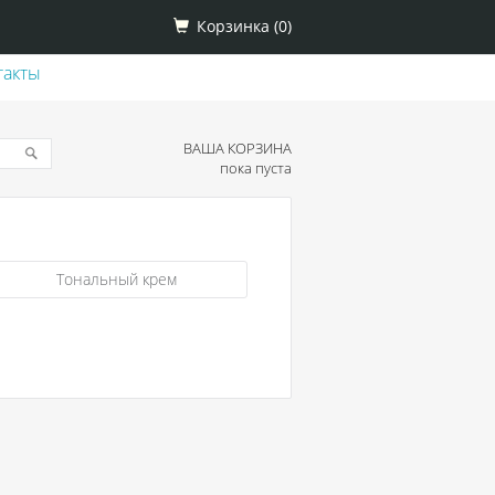
Корзинка (
0
)
такты
ВАША КОРЗИНА
пока пуста
Тональный крем