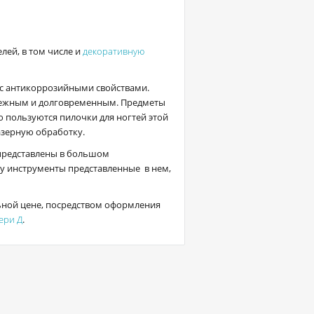
ей, в том числе и
декоративную
 с антикоррозийными свойствами.
адежным и долговременным. Предметы
ю пользуются пилочки для ногтей этой
азерную обработку.
представлены в большом
у инструменты представленные в нем,
ьной цене, посредством оформления
ери Д
.