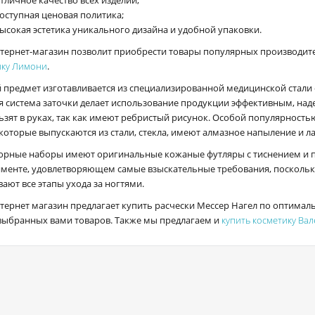
оступная ценовая политика;
ысокая эстетика уникального дизайна и удобной упаковки.
тернет-магазин позволит приобрести товары популярных производител
ику Лимони
.
 предмет изготавливается из специализированной медицинской стали
я система заточки делает использование продукции эффективным, н
ьзят в руках, так как имеют ребристый рисунок. Особой популярность
которые выпускаются из стали, стекла, имеют алмазное напыление и л
рные наборы имеют оригинальные кожаные футляры с тиснением и 
именте, удовлетворяющем самые взыскательные требования, поскольк
ают все этапы ухода за ногтями.
тернет магазин предлагает купить расчески Мессер Нагел по оптимал
 выбранных вами товаров. Также мы предлагаем и
купить косметику Вал