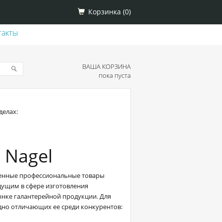
Корзинка (
0
)
такты
ВАША КОРЗИНА
пока пуста
делах:
 Nagel
твенные профессиональные товары
едущим в сфере изготовления
ынке галантерейной продукции. Для
дно отличающих ее среди конкурентов: