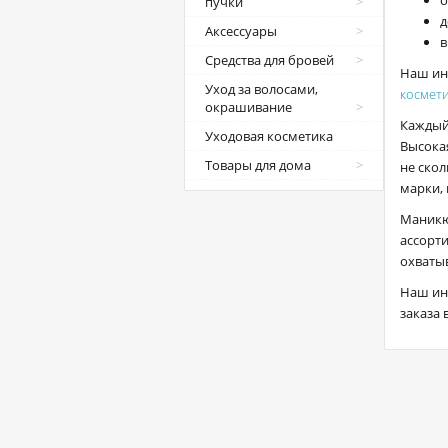
пучки
д
Аксессуары
в
Средства для бровей
Наш ин
Уход за волосами,
космет
окрашивание
Каждый
Уходовая косметика
Высока
Товары для дома
не скол
марки, 
Маникю
ассорт
охватыв
Наш ин
заказа