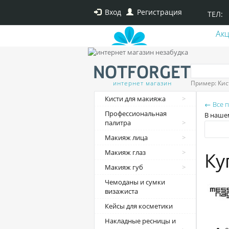
Вход
Регистрация
ТЕЛ:
Ак
интернет магазин
Пример: Кис
Кисти для макияжа
← Все 
Профессиональная
В нашем
палитра
Макияж лица
Макияж глаз
Ку
Макияж губ
Чемоданы и сумки
визажиста
Кейсы для косметики
Накладные ресницы и
о