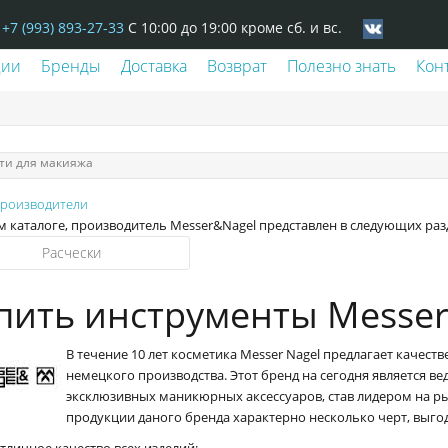
+7 (993) 893-27-33
С 10:00 до 19:00 кроме сб. и вс.
ции
Бренды
Доставка
Возврат
Полезно знать
Кон
ти для макияжа
производители
 каталоге, производитель Messer&Nagel представлен в следующих раз
Pасчески
пить инструменты Messer
В течение 10 лет косметика Messer Nagel предлагает качес
немецкого производства. Этот бренд на сегодня является в
эксклюзивных маникюрных аксессуаров, став лидером на р
продукции даного бренда характерно несколько черт, выго
тличное качество всех изделий;