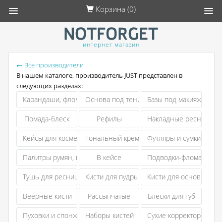
Корзина (
0
)
интернет магазин
← Все производители
В нашем каталоге, производитель JUST представлен в
следующих разделах:
Карандаши, фломастеры для бровей
Основа под тени
Базы под макияж
Помада-блеск
Рефилы
Накладные ресницы
Кейсы для косметики
Тональный крем
Футляры и сумки для х
Палитры румян, пудр, корректоров
В кейсе
Подводки-фломастеры
Тушь для ресниц
Кисти для пудры
Кисти для основы и ж
Веерные кисти
Рассыпчатые
Блески для губ
Пуховки и спонжи
Наборы кистей
Сухие корректоры