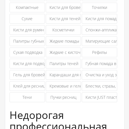
Компактные
Кисти для бровей и ресниц
Точилки
Сухие
Кисти для теней
Кисти для помады
Кисти для румян и сухих корректирующих средств
Косметички
Спонжи-аппликаторы
Палитры губных помад
Жидкие помады
Матирующие салфетки
Сухая подводка
Жидкие с кисточкой
Рефилы
Кисти для подводки
Палитры теней
Губная помада в стике
Гель для бровей
Карандаши для глаз
Очистка и уход за кист
Клей для ресниц и удалитель
Кремовые и гелевые
Блестки, стразы, слюда
Тени
Пучки ресниц
Кисти JUST пластиковы
Недорогая
профессиональная