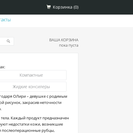
Корзинка (
0
)
такты
ВАША КОРЗИНА
пока пуста
ах:
Компактные
Жидкие консилеры
агодаря ОЛири – девушке с родимым
ой рисунок, закрасив неточности
.
 тела. Каждый продукт предназначен
уют недостатки кожи, возникшие
ми послеоперационные рубцы,