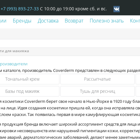
+7 (993) 893-27-33
С 10:00 до 19:00 кроме сб. и вс.
ции
Бренды
Доставка
Возврат
Полезно знать
Кон
ти для макияжа
производители
 каталоге, производитель Coverderm представлен в следующих раздел
Тональный крем
Рассыпчатые
Базы под макияж
Тушь для ресниц
я косметики Coverderm берет свое начало в Нью-Йорке в 1920 году бл
на лице. Идея создания косметики пришла ей, когда она исправляла св
слоем краски. Так появилась первая в мире камуфлирующая косметика
я продукция бренда включает широкий ассортимент средств для лица и
скировки несовершенств или нарушений пигментации кожи, корректир
твие аварий, дерматологических заболеваний, делают менее заметны