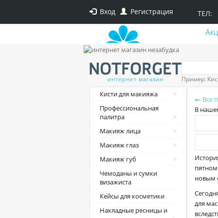
Вход
Регистрация
ТЕЛ:
Ак
интернет магазин
Пример: Кис
Кисти для макияжа
← Все 
Профессиональная
В нашем
палитра
Макияж лица
Макияж глаз
Истори
Макияж губ
пятном 
Чемоданы и сумки
новым 
визажиста
Сегодн
Кейсы для косметики
для ма
Накладные ресницы и
вследс