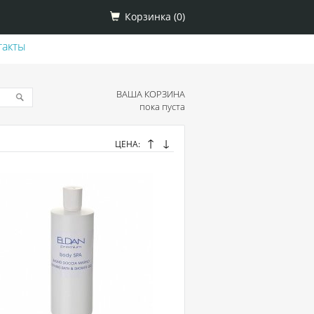
Корзинка (
0
)
такты
ВАША КОРЗИНА
пока пуста
↑
↓
ЦЕНА: