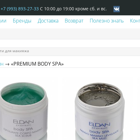
+7 (993) 893-27-33
С 10:00 до 19:00 кроме сб. и вс.
ции
Бренды
Доставка
Возврат
Полезно знать
Кон
ти для макияжа
→ «PREMIUM BODY SPA»
ИН