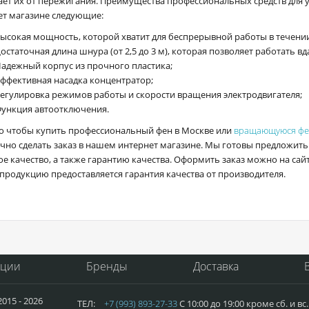
ет их от пережигания. Преимущества профессиональных средств для 
ет магазине следующие:
ысокая мощность, которой хватит для беспрерывной работы в течении
остаточная длина шнура (от 2,5 до 3 м), которая позволяет работать вд
адежный корпус из прочного пластика;
ффективная насадка концентратор;
егулировка режимов работы и скорости вращения электродвигателя;
ункция автоотключения.
го чтобы купить профессиональный фен в Москве или
вращающуюся фе
чно сделать заказ в нашем интернет магазине. Мы готовы предложить
е качество, а также гарантию качества. Оформить заказ можно на сай
продукцию предоставляется гарантия качества от производителя.
кции
Бренды
Доставка
015 - 2026
ТЕЛ:
+7 (993) 893-27-33
С 10:00 до 19:00 кроме сб. и в