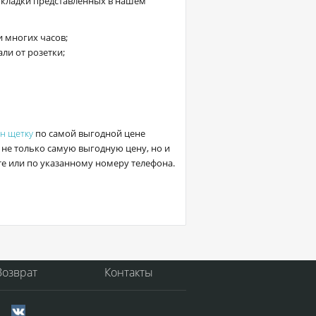
укладки представленных в нашем
 многих часов;
али от розетки;
н щетку
по самой выгодной цене
 не только самую выгодную цену, но и
те или по указанному номеру телефона.
Возврат
Контакты
с.