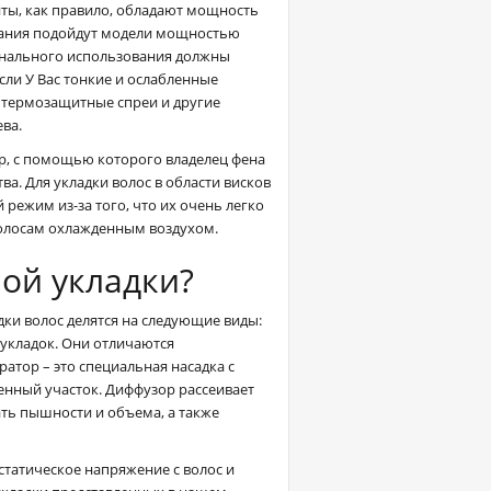
ы, как правило, обладают мощность
ования подойдут модели мощностью
ионального использования должны
сли У Вас тонкие и ослабленные
 термозащитные спреи и другие
ева.
р, с помощью которого владелец фена
а. Для укладки волос в области висков
ежим из-за того, что их очень легко
волосам охлажденным воздухом.
ной укладки?
адки волос делятся на следующие виды:
укладок. Они отличаются
тор – это специальная насадка с
енный участок. Диффузор рассеивает
ать пышности и объема, а также
татическое напряжение с волос и