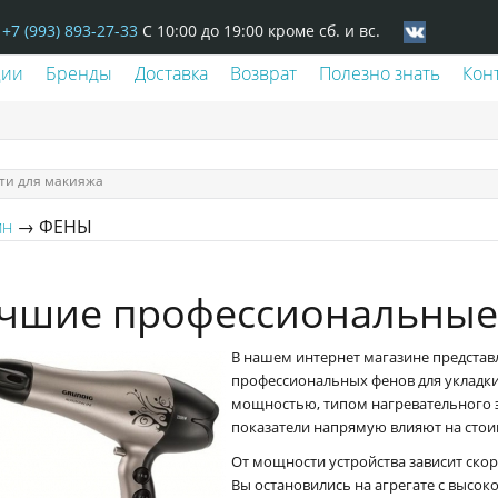
+7 (993) 893-27-33
С 10:00 до 19:00 кроме сб. и вс.
ции
Бренды
Доставка
Возврат
Полезно знать
Кон
ти для макияжа
→ ФЕНЫ
ИН
чшие профессиональные
В нашем интернет магазине предста
профессиональных фенов для укладки
мощностью, типом нагревательного э
показатели напрямую влияют на стои
От мощности устройства зависит скор
Вы остановились на агрегате с высок