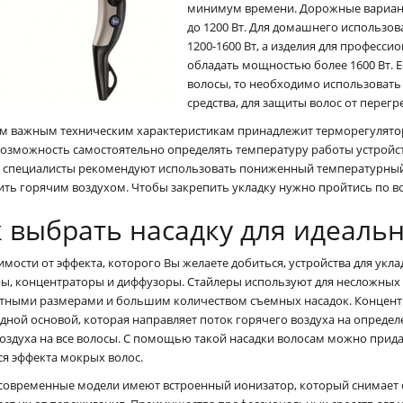
минимум времени. Дорожные вариант
до 1200 Вт. Для домашнего использ
1200-1600 Вт, а изделия для професс
обладать мощностью более 1600 Вт. Е
волосы, то необходимо использовать
средства, для защиты волос от перегр
им важным техническим характеристикам принадлежит терморегулято
озможность самостоятельно определять температуру работы устройств
и специалисты рекомендуют использовать пониженный температурный р
ить горячим воздухом. Чтобы закрепить укладку нужно пройтись по 
к выбрать насадку для идеаль
имости от эффекта, которого Вы желаете добиться, устройства для укл
ры, концентраторы и диффузоры. Стайлеры используют для несложных 
тными размерами и большим количеством съемных насадок. Концентра
дной основой, которая направляет поток горячего воздуха на определ
воздуха на все волосы. С помощью такой насадки волосам можно прид
ся эффекта мокрых волос.
современные модели имеют встроенный ионизатор, который снимает с