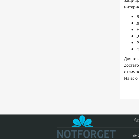
защища
интерн
В
Д
Н
Э
Р
Ф
Для то
достато
отлично
На всю 
А
@ 2