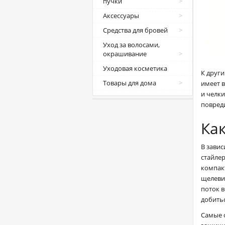
пучки
Аксессуары
Средства для бровей
Уход за волосами,
окрашивание
Уходовая косметика
К друг
Товары для дома
имеет в
и челк
повред
Ка
В завис
стайле
компак
щелеви
поток 
добить
Самые 